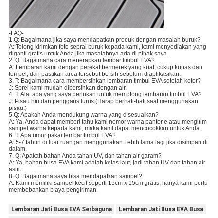
-FAQ-
1.Q: Bagaimana jika saya mendapatkan produk dengan masalah buruk?
A: Tolong kirimkan foto seprai buruk kepada kami, kami menyediakan yang
diganti gratis untuk Anda jika masalahnya ada di pihak saya.
2. Q: Bagaimana cara menerapkan lembar timbul EVA?
A: Lembaran kami dengan perekat bermerek yang kuat, cukup kupas dan
tempel, dan pastikan area tersebut bersih sebelum diaplikasikan.
3. T: Bagaimana cara membersihkan lembaran timbul EVA setelah kotor?
J: Sprei kami mudah dibersihkan dengan air.
4. T: Alat apa yang saya perlukan untuk memotong lembaran timbul EVA?
J: Pisau hiu dan penggaris lurus.(Harap berhati-hati saat menggunakan
pisau.)
5.Q: Apakah Anda mendukung warna yang disesuaikan?
A: Ya, Anda dapat memberi tahu kami nomor warna pantone atau mengirim
sampel warna kepada kami, maka kami dapat mencocokkan untuk Anda.
6. T: Apa umur pakai lembar timbul EVA?
A: 5-7 tahun di luar ruangan menggunakan.Lebih lama lagi jika disimpan di
dalam.
7. Q: Apakah bahan Anda tahan UV, dan tahan air garam?
A: Ya, bahan busa EVA kami adalah kelas laut, jadi tahan UV dan tahan air
asin.
8. Q: Bagaimana saya bisa mendapatkan sampel?
A: Kami memiliki sampel kecil seperti 15cm x 15cm gratis, hanya kami perlu
membebankan biaya pengiriman.
Lembaran Jati Busa EVA Serbaguna
Lembaran Jati Busa EVA Busa