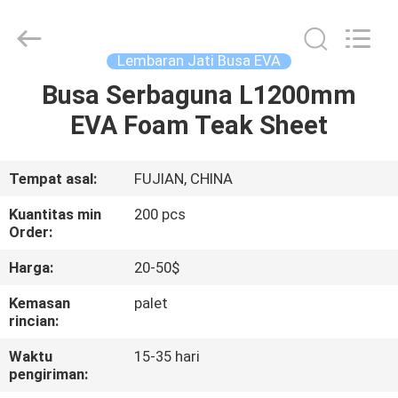
Co.,Ltd.
All
Rights
Reserved.
Developed
Lembaran Jati Busa EVA
by
ECER
Busa Serbaguna L1200mm
RUMAH
EVA Foam Teak Sheet
PRODUK
Tempat asal:
FUJIAN, CHINA
VIDEO
Kuantitas min
200 pcs
Order:
TENTANG
Harga:
20-50$
KAMI
Kemasan
palet
rincian:
TUR
Waktu
15-35 hari
pengiriman:
PABRIK