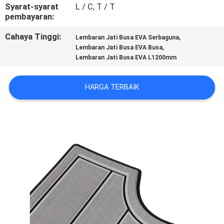
Syarat-syarat
L / C, T / T
pembayaran:
KONTROL
KUALITAS
Cahaya Tinggi:
,
Lembaran Jati Busa EVA Serbaguna
,
Lembaran Jati Busa EVA Busa
Lembaran Jati Busa EVA L1200mm
HUBUNGI
KAMI
HARGA TERBAIK
BERITA
PERMINTAAN
PENAWARAN
SITEMAP