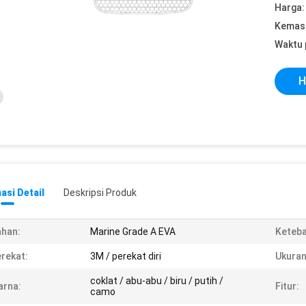
Harga:
Kemasa
Waktu 
H
asi Detail
Deskripsi Produk
han:
Marine Grade A EVA
Keteba
rekat:
3M / perekat diri
Ukuran
coklat / abu-abu / biru / putih /
arna:
Fitur:
camo