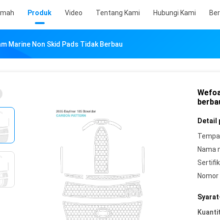
umah
Produk
Video
Tentang Kami
Hubungi Kami
Ber
m Marine Non Skid Pads Tidak Berbau
Wefoa
berba
Detail
Tempat
Nama 
Sertifik
Nomor 
Syarat
Kuanti