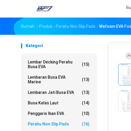
R
Rumah
Produk
Perahu Non Slip Pads
Wefoam EVA Foa
Kategori
Lembar Decking Perahu
(15)
Busa EVA
Lembaran Busa EVA
(13)
Marine
Lembaran Jati Busa EVA
(13)
Busa Kelas Laut
(14)
Penggaris Ikan EVA
(10)
Perahu Non Slip Pads
(16)