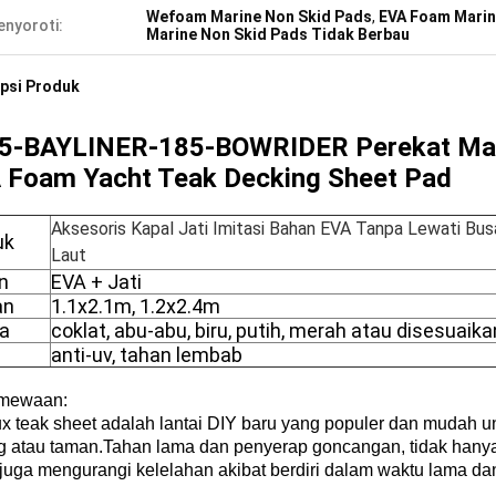
Wefoam Marine Non Skid Pads
,
EVA Foam Marin
nyoroti:
Marine Non Skid Pads Tidak Berbau
psi Produk
5-BAYLINER-185-BOWRIDER
Perekat
Mar
 Foam Yacht Teak Decking Sheet Pad
Aksesoris Kapal Jati Imitasi Bahan EVA Tanpa Lewati Bu
uk
Laut
n
EVA + Jati
an
1.1x2.1m, 1.2x2.4m
a
coklat, abu-abu, biru, putih, merah atau disesuaika
anti-uv, tahan lembab
imewaan:
ux teak sheet adalah lantai DIY baru yang populer dan mudah u
g atau taman.Tahan lama dan penyerap goncangan, tidak hanya
 juga mengurangi kelelahan akibat berdiri dalam waktu lama da