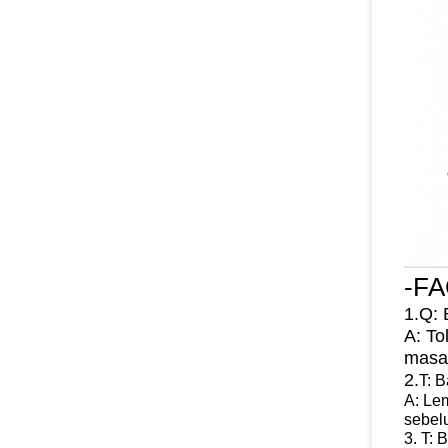
-FA
1.Q:
A: To
masal
2.
T: 
A: Le
sebel
3. T: