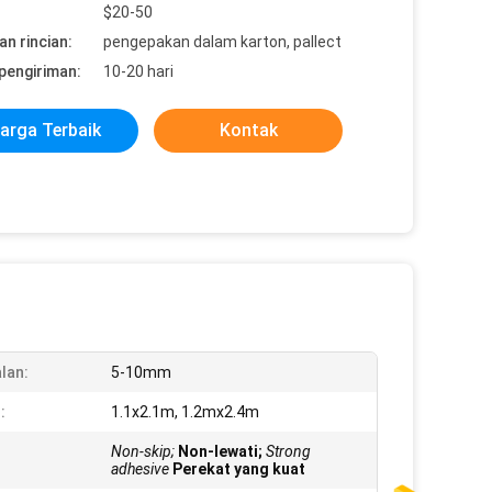
$20-50
n rincian:
pengepakan dalam karton, pallect
pengiriman:
10-20 hari
arga Terbaik
Kontak
lan:
5-10mm
:
1.1x2.1m, 1.2mx2.4m
Non-skip;
Non-lewati;
Strong
adhesive
Perekat yang kuat