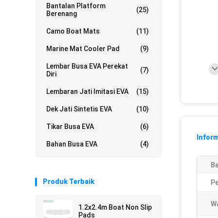
Bantalan Platform
(25)
Berenang
Camo Boat Mats
(11)
Marine Mat Cooler Pad
(9)
Lembar Busa EVA Perekat
(7)
Diri
Lembaran Jati Imitasi EVA
(15)
Dek Jati Sintetis EVA
(10)
Tikar Busa EVA
(6)
Inform
Bahan Busa EVA
(4)
Ba
Produk Terbaik
Pe
W
1.2x2.4m Boat Non Slip
Pads