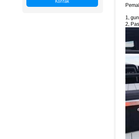
Kontak
Pemak
1, gu
2, Pas