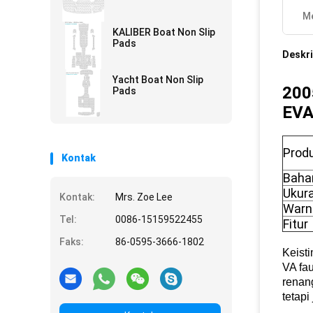
Me
KALIBER Boat Non Slip
Pads
Deskri
Yacht Boat Non Slip
200
Pads
EVA
Prod
Kontak
Baha
Ukur
Kontak:
Mrs. Zoe Lee
Warn
Tel:
0086-15159522455
Fitur
Faks:
86-0595-3666-1802
Keist
VA fa
renan
tetapi