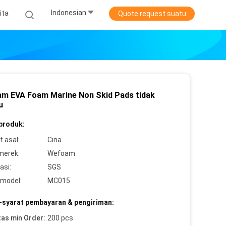
Indonesian
ita
Quote request suatu
m EVA Foam Marine Non Skid Pads tidak
u
 produk:
 asal:
Cina
merek:
Wefoam
asi:
SGS
model:
MC015
-syarat pembayaran & pengiriman:
tas min Order:
200 pcs