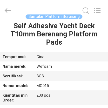
trading
Co.,Ltd.
All
Rights
Reserved.
Bantalan Platform Berenang
Developed
by
Self Adhesive Yacht Deck
RUMAH
ECER
T10mm Berenang Platform
PRODUK
Pads
VIDEO
Tempat asal:
Cina
Nama merek:
Wefoam
TENTANG
Sertifikasi:
SGS
KAMI
Nomor model:
MC015
TUR
Kuantitas min
200 pcs
Order:
PABRIK