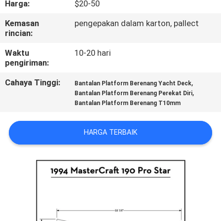
Harga:
$20-50
KONTROL
Kemasan
pengepakan dalam karton, pallect
rincian:
KUALITAS
Waktu
10-20 hari
pengiriman:
HUBUNGI
Cahaya Tinggi:
,
KAMI
Bantalan Platform Berenang Yacht Deck
,
Bantalan Platform Berenang Perekat Diri
Bantalan Platform Berenang T10mm
BERITA
HARGA TERBAIK
PERMINTAAN
PENAWARAN
SITEMAP