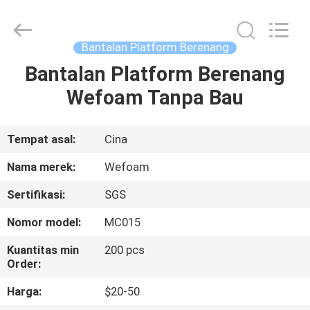
Co.,Ltd.
All
Rights
Reserved.
Developed
Bantalan Platform Berenang
by
ECER
Bantalan Platform Berenang
RUMAH
Wefoam Tanpa Bau
PRODUK
Tempat asal:
Cina
VIDEO
Nama merek:
Wefoam
Sertifikasi:
SGS
TENTANG
Nomor model:
MC015
KAMI
Kuantitas min
200 pcs
Order:
TUR
Harga:
$20-50
PABRIK