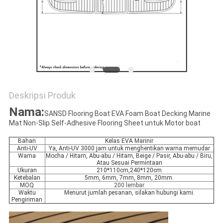
PRIVACY
POLICY
Deskripsi Produk
Nama:
SANSD Flooring Boat EVA Foam Boat Decking Marine
Mat Non-Slip Self-Adhesive Flooring Sheet untuk Motor boat
Bahan
Kelas EVA Marinir
Anti-UV
Ya, Anti-UV 3000 jam untuk menghentikan warna memudar
Warna
Mocha / Hitam, Abu-abu / Hitam, Beige / Pasir, Abu-abu / Biru,
Atau Sesuai Permintaan
Ukuran
210*110cm,240*120cm
Ketebalan
5mm, 6mm, 7mm, 8mm, 20mm.
MOQ
200 lembar
Waktu
Menurut jumlah pesanan, silakan hubungi kami.
Pengiriman