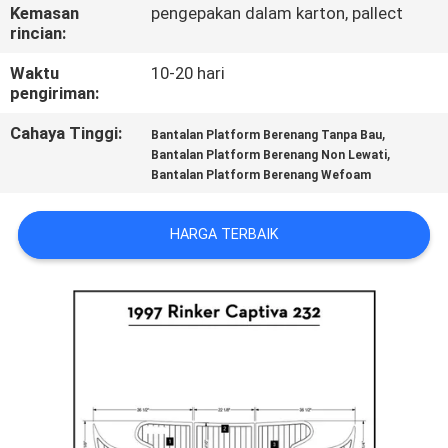
Kemasan
pengepakan dalam karton, pallect
rincian:
KONTROL
KUALITAS
Waktu
10-20 hari
pengiriman:
Cahaya Tinggi:
,
HUBUNGI
Bantalan Platform Berenang Tanpa Bau
,
Bantalan Platform Berenang Non Lewati
KAMI
Bantalan Platform Berenang Wefoam
BERITA
HARGA TERBAIK
PERMINTAAN
PENAWARAN
SITEMAP